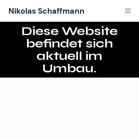
Z
Nikolas Schaffmann
u
m
Diese Website
I
n
befindet sich
h
aktuell im
a
l
Umbau.
t
s
p
r
i
n
g
e
n